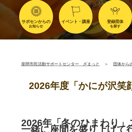
サポセンからの
イベント・講座
登録団体
お知らせ
を探す
座間市民活動サポートセンター ざまっと
＞
団体から
2026年度「かにが沢
2026年「冬のひまわり」
一緒に座間を盛り上げて