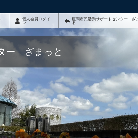
わ
個人会員ログイ
座間市民活動サポートセンター ざ
ン
る
ター ざまっと