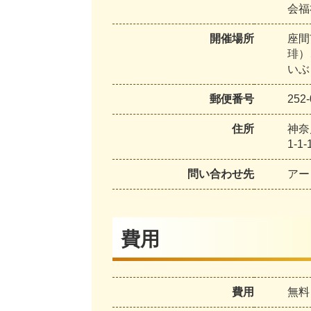
会福
開催場所
座間
琲）
いぶ
郵便番号
252-
住所
神奈
1-1-
問い合わせ先
アー
費用
費用
無料