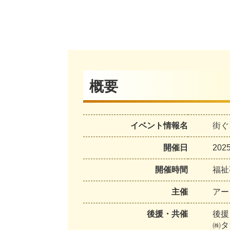
概要
イベント情報名
街ぐ
開催日
20
開催時間
福祉
主催
アー
後援・共催
後援
㈱タ