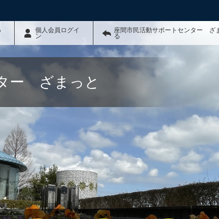
わ
個人会員ログイ
座間市民活動サポートセンター ざ
ン
る
ター ざまっと