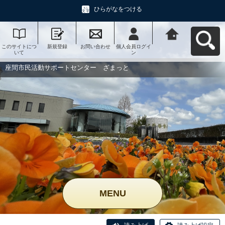
ひらがなをつける
このサイトにつ
新規登録
お問い合わせ
個人会員ログイ
座間市民活動サ
いて
ン
ポートセンタ
ー ざまっとへ
戻る
座間市民活動サポートセンター ざまっと
MENU