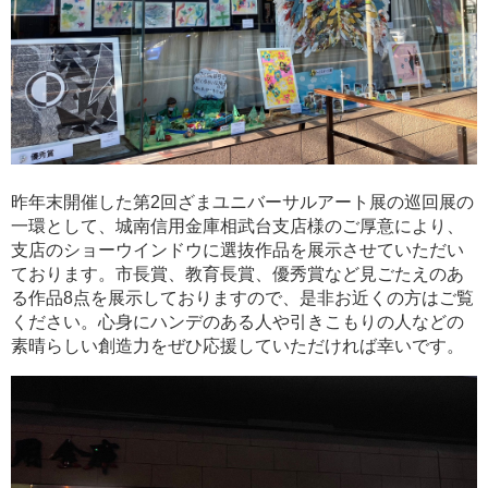
昨年末開催した第2回ざまユニバーサルアート展の巡回展の
一環として、城南信用金庫相武台支店様のご厚意により、
支店のショーウインドウに選抜作品を展示させていただい
ております。市長賞、教育長賞、優秀賞など見ごたえのあ
る作品8点を展示しておりますので、是非お近くの方はご覧
ください。心身にハンデのある人や引きこもりの人などの
素晴らしい創造力をぜひ応援していただければ幸いです。