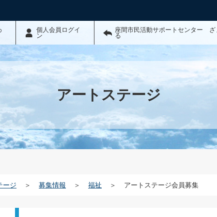
わ
個人会員ログイ
座間市民活動サポートセンター ざ
ン
る
アートステージ
テージ
＞
募集情報
＞
福祉
＞
アートステージ会員募集