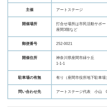
主催
アートステージ
開催場所
打合せ場所は市民活動サポー
座間3階など
郵便番号
252-0021
開催住所
神奈川県座間市緑ケ丘
1-1-1
駐車場の有無
有り（座間市役所地下駐車場
問い合わせ先
アートステージ代表 小山 090-