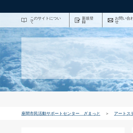
サイト内検索
このサイトについ
新規登
お問い合
て
録
せ
座間市民活動サポートセンター ざまっと
＞
アートス