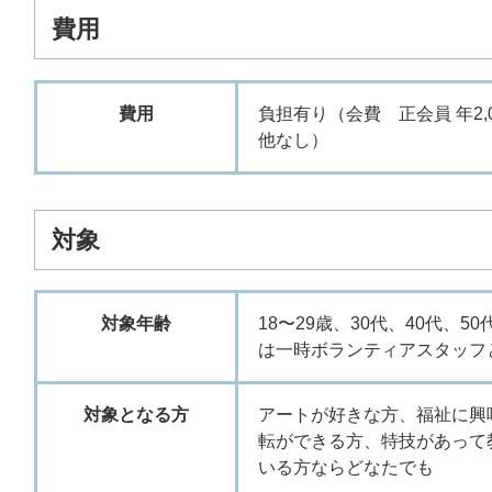
費用
費用
負担有り（会費 正会員 年2,0
他なし）
対象
対象年齢
18〜29歳、30代、40代、5
は一時ボランティアスタッフ
対象となる方
アートが好きな方、福祉に興
転ができる方、特技があって
いる方ならどなたでも