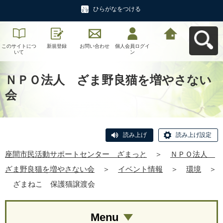
ひらがなをつける
このサイトにつ
新規登録
お問い合わせ
個人会員ログイ
座間市民活動サ
いて
ン
ポートセンタ
ー ざまっとへ
戻る
ＮＰＯ法人 ざま野良猫を増やさない
会
読み上げ
読み上げ設定
座間市民活動サポートセンター ざまっと
＞
ＮＰＯ法人
ざま野良猫を増やさない会
＞
イベント情報
＞
環境
＞
ざまねこ 保護猫譲渡会
Menu