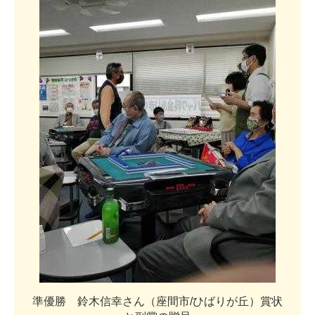
準
優
勝
鈴
木
信
幸
さ
ん
（
座
間
市
/
ひ
ば
り
が
丘
）
賞
状