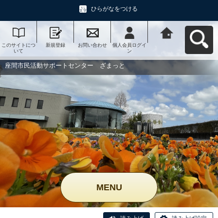
ひらがなをつける
このサイトにつ
新規登録
お問い合わせ
個人会員ログイ
座間市民活動サ
いて
ン
ポートセンタ
ー ざまっとへ
戻る
座間市民活動サポートセンター ざまっと
MENU