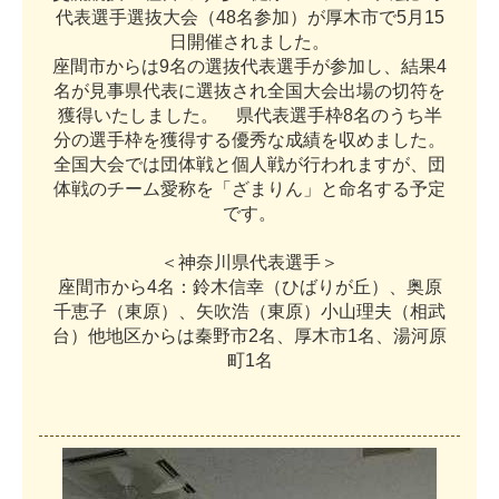
代
表
選
手
選
抜
大
会
（
4
8
名
参
加
）
が
厚
木
市
で
5
月
1
5
日
開
催
さ
れ
ま
し
た
。
座
間
市
か
ら
は
9
名
の
選
抜
代
表
選
手
が
参
加
し
、
結
果
4
名
が
見
事
県
代
表
に
選
抜
さ
れ
全
国
大
会
出
場
の
切
符
を
獲
得
い
た
し
ま
し
た
。
県
代
表
選
手
枠
8
名
の
う
ち
半
分
の
選
手
枠
を
獲
得
す
る
優
秀
な
成
績
を
収
め
ま
し
た
。
全
国
大
会
で
は
団
体
戦
と
個
人
戦
が
行
わ
れ
ま
す
が
、
団
体
戦
の
チ
ー
ム
愛
称
を
「
ざ
ま
り
ん
」
と
命
名
す
る
予
定
で
す
。
＜
神
奈
川
県
代
表
選
手
＞
座
間
市
か
ら
4
名
：
鈴
木
信
幸
（
ひ
ば
り
が
丘
）
、
奥
原
千
恵
子
（
東
原
）
、
矢
吹
浩
（
東
原
）
小
山
理
夫
（
相
武
台
）
他
地
区
か
ら
は
秦
野
市
2
名
、
厚
木
市
1
名
、
湯
河
原
町
1
名