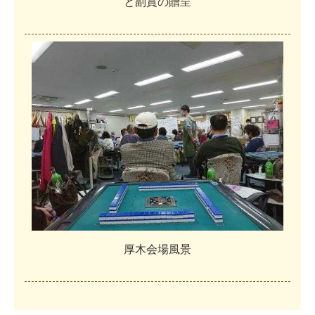
と
副
賞
の
贈
呈
厚
木
会
場
風
景