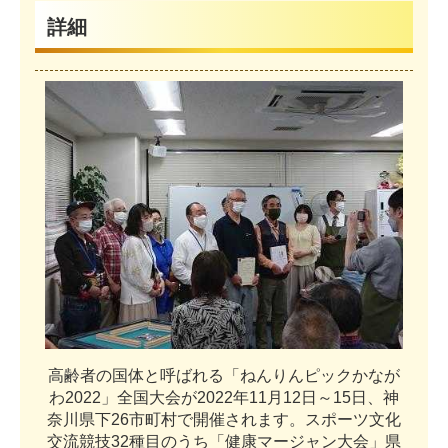
詳細
高
齢
者
の
国
体
と
呼
ば
れ
る
「
ね
ん
り
ん
ピ
ッ
ク
か
な
が
わ
2
0
2
2
」
全
国
大
会
が
2
0
2
2
年
1
1
月
1
2
日
～
1
5
日
、
神
奈
川
県
下
2
6
市
町
村
で
開
催
さ
れ
ま
す
。
ス
ポ
ー
ツ
文
化
交
流
競
技
3
2
種
目
の
う
ち
「
健
康
マ
ー
ジ
ャ
ン
大
会
」
県