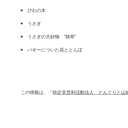
￭ びわの木
￭ うさぎ
￭ うさぎの大好物 “雑草”
￭ バギーについた花ととんぼ
この情報は、「
特定非営利活動法人 どんぐりと山