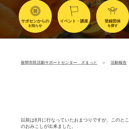
サポセンからの
イベント・講座
登録団体
お知らせ
を探す
座間市民活動サポートセンター ざまっと
＞
活動報告
以前は8月に行なっていたおまつりですが、このとこ
のおみこしが出来ました。