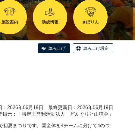
施設案内
助成情報
さぽりん
読み上げ
読み上げ設定
：2026年06月19日 最終更新日：2026年06月19日
登録元：「
特定非営利活動法人 どんぐりと山猫会
」
で初夏まつりです。園全体を4チームに分けて4のつ