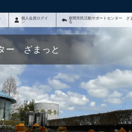
わ
個人会員ログイ
座間市民活動サポートセンター ざ
ン
る
ター ざまっと