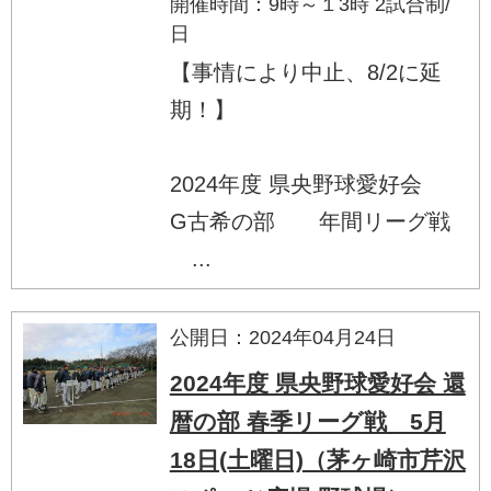
開催時間：9時～１3時 2試合制/
日
【事情により中止、8/2に延
期！】
2024年度 県央野球愛好会
G古希の部 年間リーグ戦
...
公開日：2024年04月24日
2024年度 県央野球愛好会 還
暦の部 春季リーグ戦 5月
18日(土曜日)（茅ヶ崎市芹沢