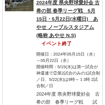
2024年度 県央野球愛好会 古
希の部 春季リーグ戦 5月
15日・5月22日(水曜日) あ
やせ ノーブルスタジアム
(略称 あやせ N.S)
イベント終了
開催日：2024年05月15日（水）
～05月22日（水）
開催時間：5/15(水)は第一試合が
神還連で②第2試合のみの1試合制
／日、5/22(水)は9時～１3時 2試
合制／日
2024年度 県央野球愛好会 古
希の部 春季リーグ戦 試