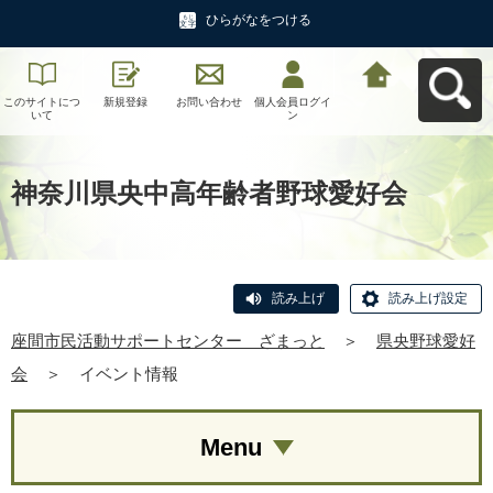
ひらがなをつける
このサイトにつ
新規登録
お問い合わせ
個人会員ログイ
座間市民活動サ
いて
ン
ポートセンタ
ー ざまっとへ
戻る
神奈川県央中高年齢者野球愛好会
読み上げ
読み上げ設定
座間市民活動サポートセンター ざまっと
＞
県央野球愛好
会
＞
イベント情報
Menu