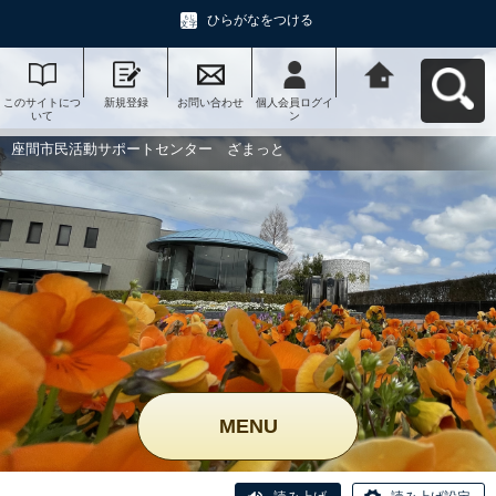
ひらがなをつける
このサイトにつ
新規登録
お問い合わせ
個人会員ログイ
座間市民活動サ
いて
ン
ポートセンタ
ー ざまっとへ
戻る
座間市民活動サポートセンター ざまっと
MENU