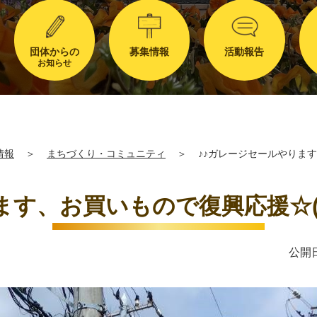
団体からの
募集情報
活動報告
お知らせ
情報
＞
まちづくり・コミュニティ
＞
♪♪ガレージセールやります、
す、お買いもので復興応援☆(2025
公開日