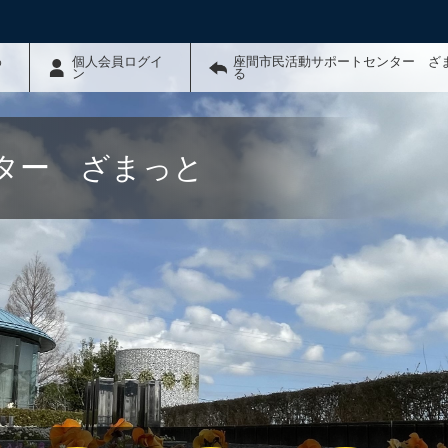
わ
個人会員ログイ
座間市民活動サポートセンター ざ
ン
る
ター ざまっと