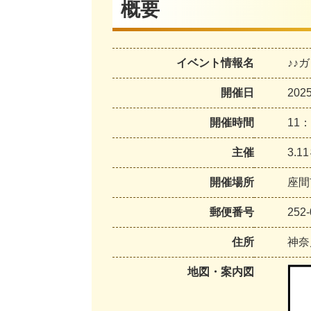
概要
イベント情報名
♪♪
開催日
20
開催時間
11
主催
3.
開催場所
座間
郵便番号
252-
住所
神奈
地図・案内図