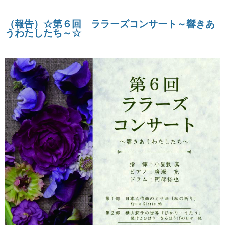
（報告）☆第６回 ララーズコンサート～響きあ
うわたしたち～☆