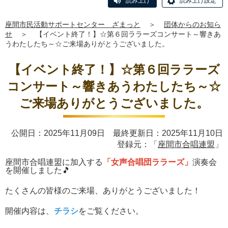
読み上げ
読み上げ設定
座間市民活動サポートセンター ざまっと
＞
団体からのお知ら
せ
＞
【イベント終了！】☆第６回ララーズコンサート～響きあ
うわたしたち～☆ご来場ありがとうございました。
【イベント終了！】☆第６回ララーズ
コンサート～響きあうわたしたち～☆
ご来場ありがとうございました。
公開日：2025年11月09日 最終更新日：2025年11月10日
登録元：「
座間市合唱連盟
」
座間市合唱連盟に加入する
「女声合唱団ララーズ」
演奏会
を開催しました🎵
たくさんの皆様のご来場、ありがとうございました！
開催内容は、
チラシ
をご覧ください。