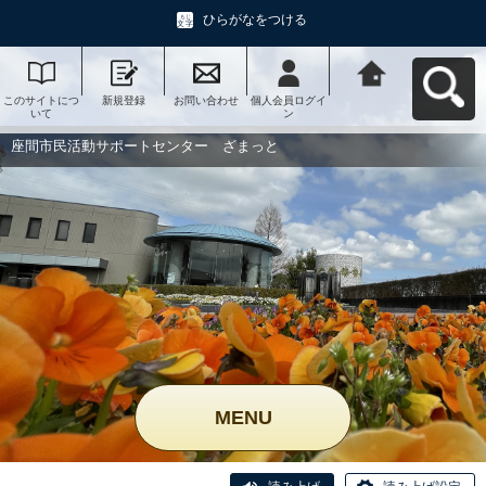
ひらがなをつける
このサイトにつ
新規登録
お問い合わせ
個人会員ログイ
座間市民活動サ
いて
ン
ポートセンタ
ー ざまっとへ
戻る
座間市民活動サポートセンター ざまっと
MENU