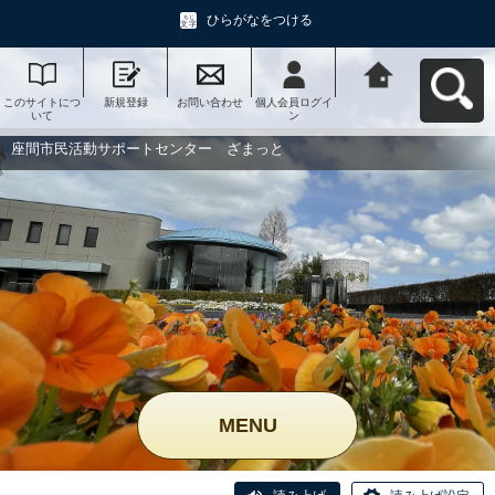
ひらがなをつける
このサイトにつ
新規登録
お問い合わせ
個人会員ログイ
座間市民活動サ
いて
ン
ポートセンタ
ー ざまっとへ
戻る
座間市民活動サポートセンター ざまっと
MENU