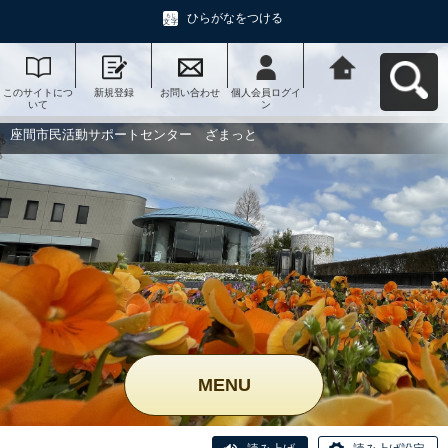
ひらがなをつける
このサイトにつ
新規登録
お問い合わせ
個人会員ログイ
座間市民活動サ
いて
ン
ポートセンタ
ー ざまっとへ
戻る
座間市民活動サポートセンター ざまっと
MENU