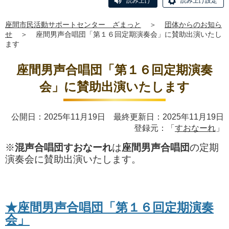
読み上げ
読み上げ設定
座間市民活動サポートセンター ざまっと
＞
団体からのお知ら
せ
＞
座間男声合唱団「第１６回定期演奏会」に賛助出演いたし
ます
座間男声合唱団「第１６回定期演奏
会」に賛助出演いたします
公開日：2025年11月19日 最終更新日：2025年11月19日
登録元：「
すおなーれ
」
※
混声合唱団すおなーれ
は
座間男声合唱団
の定期
演奏会に賛助出演いたします。
★座間男声合唱団「第１６回定期演奏
会」