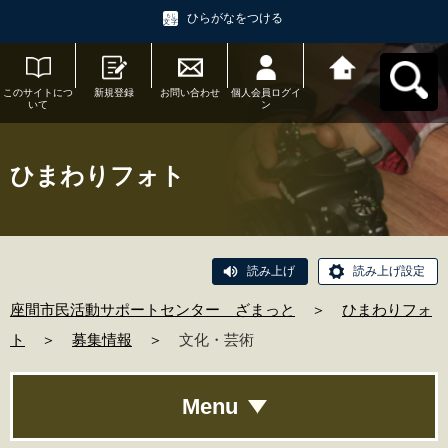
ひらがなをつける
このサイトにつ
新規登録
お問い合わせ
個人会員ログイ
座間市民活動サ
いて
ン
ポートセンタ
ー ざまっとへ
戻る
ひまわりフォト
読み上げ
読み上げ設定
座間市民活動サポートセンター ざまっと
＞
ひまわりフォ
ト
＞
募集情報
＞
文化・芸術
Menu