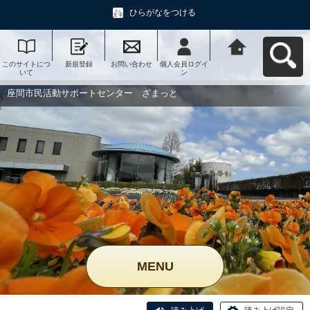
ひらがなをつける
このサイトにつ
新規登録
お問い合わせ
個人会員ログイ
座間市民活動サ
いて
ン
ポートセンタ
ー ざまっとへ
戻る
座間市民活動サポートセンター ざまっと
MENU