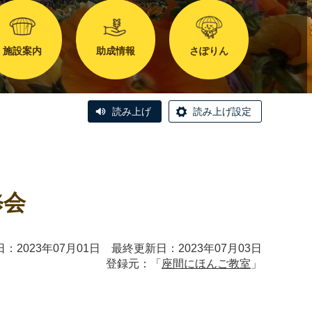
施設案内
助成情報
さぽりん
読み上げ
読み上げ設定
修会
：2023年07月01日 最終更新日：2023年07月03日
登録元：「
座間にほんご教室
」