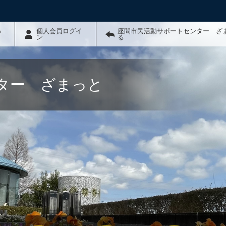
わ
個人会員ログイ
座間市民活動サポートセンター ざ
ン
る
ター ざまっと