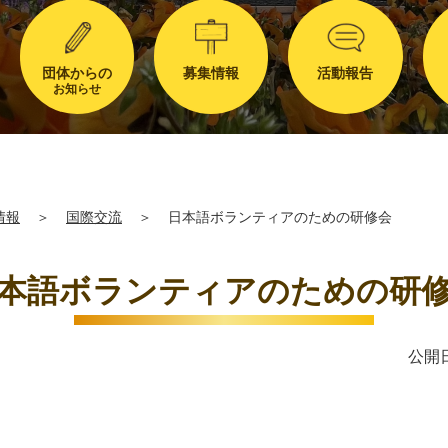
団体からの
募集情報
活動報告
お知らせ
情報
＞
国際交流
＞
日本語ボランティアのための研修会
本語ボランティアのための研
公開日