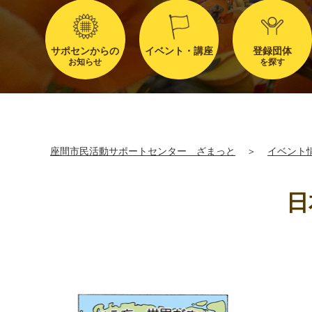
サポセンからの
イベント・講座
登録団体
お知らせ
を探す
座間市民活動サポートセンター ざまっと
＞
イベント
日