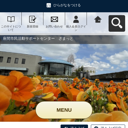
ひらがなをつける
このサイトにつ
新規登録
お問い合わせ
個人会員ログイ
座間市民活動サ
いて
ン
ポートセンタ
ー ざまっとへ
戻る
座間市民活動サポートセンター ざまっと
MENU