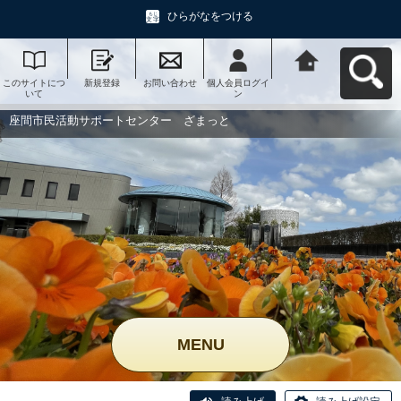
ひらがなをつける
このサイトにつ
新規登録
お問い合わせ
個人会員ログイ
座間市民活動サ
いて
ン
ポートセンタ
ー ざまっとへ
戻る
座間市民活動サポートセンター ざまっと
MENU