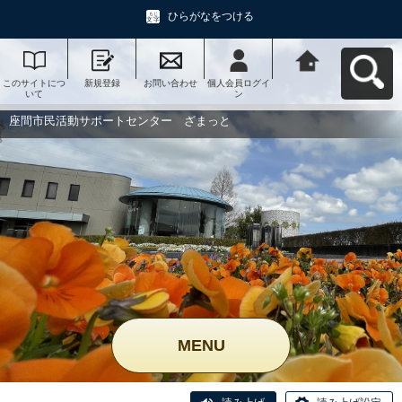
ひらがなをつける
このサイトにつ
新規登録
お問い合わせ
個人会員ログイ
座間市民活動サ
いて
ン
ポートセンタ
ー ざまっとへ
戻る
座間市民活動サポートセンター ざまっと
MENU