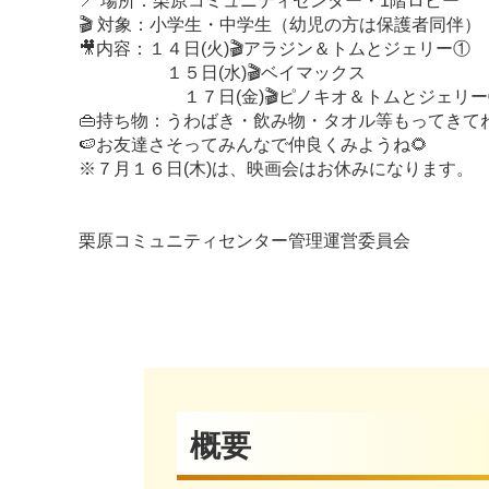
📍 場所：栗原コミュニティセンター・1階ロビー
🎬 対象：小学生・中学生（幼児の方は保護者同伴）
🎥内容：１４日(火)🎬アラジン＆トムとジェリー①
１５日(水)🎬ベイマックス
１７日(金)🎬ピノキオ＆トムとジェリー
👜持ち物：うわばき・飲み物・タオル等もってきて
🍉お友達さそってみんなで仲良くみようね🌻
※７月１６日(木)は、映画会はお休みになります。
栗原コミュニティセンター管理運営委員会
概要