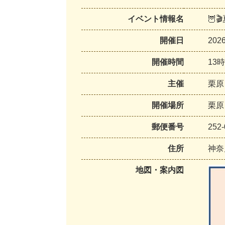
イベント情報名
🦉
開催日
20
開催時間
13
主催
栗原
開催場所
栗原
郵便番号
252-
住所
神奈
地図・案内図