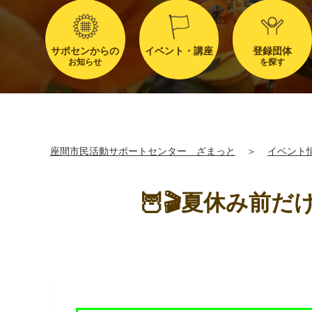
サポセンからの
イベント・講座
登録団体
お知らせ
を探す
座間市民活動サポートセンター ざまっと
＞
イベント
🦉🎬夏休み前だ