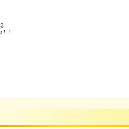
②
ね！！