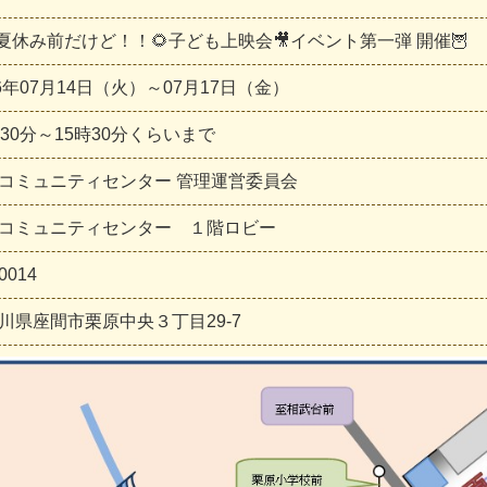
🎬夏休み前だけど！！🌻子ども上映会🎥イベント第一弾 開催🦉
26年07月14日（火）～07月17日（金）
時30分～15時30分くらいまで
コミュニティセンター 管理運営委員会
コミュニティセンター １階ロビー
0014
川県座間市栗原中央３丁目29-7