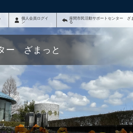
わ
個人会員ログイ
座間市民活動サポートセンター ざ
ン
る
ター ざまっと