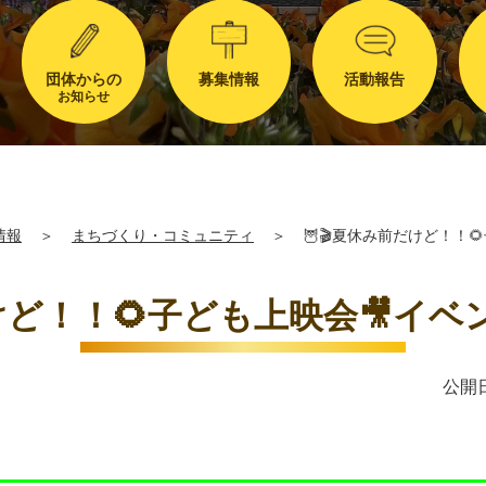
団体からの
募集情報
活動報告
お知らせ
情報
＞
まちづくり・コミュニティ
＞
🦉🎬夏休み前だけど！！
けど！！🌻子ども上映会🎥イベ
公開日