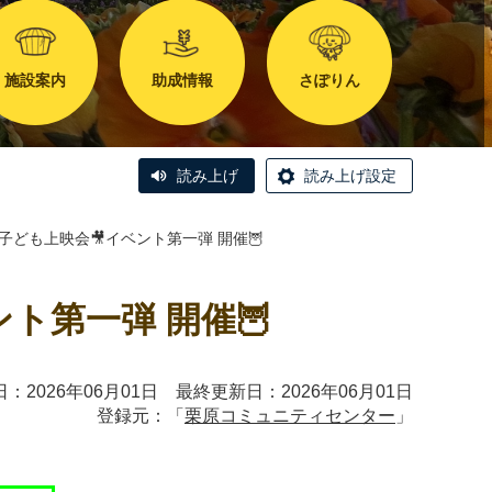
施設案内
助成情報
さぽりん
読み上げ
読み上げ設定
子ども上映会🎥イベント第一弾 開催🦉
ント第一弾 開催🦉
：2026年06月01日 最終更新日：2026年06月01日
登録元：「
栗原コミュニティセンター
」