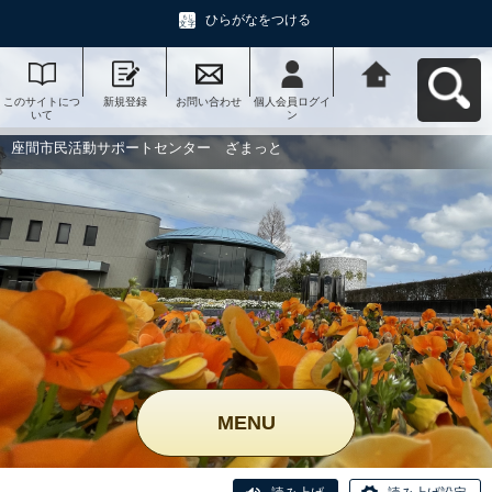
ひらがなをつける
このサイトにつ
新規登録
お問い合わせ
個人会員ログイ
座間市民活動サ
いて
ン
ポートセンタ
ー ざまっとへ
戻る
座間市民活動サポートセンター ざまっと
MENU