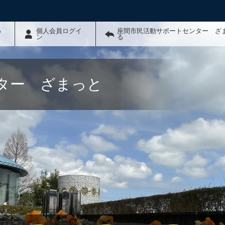
わ
個人会員ログイ
座間市民活動サポートセンター ざ
ン
る
ター ざまっと