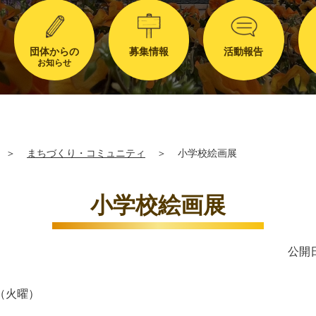
団体からの
募集情報
活動報告
お知らせ
＞
まちづくり・コミュニティ
＞
小学校絵画展
小学校絵画展
公開日
（火曜）