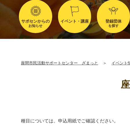
サポセンからの
イベント・講座
登録団体
お知らせ
を探す
座間市民活動サポートセンター ざまっと
＞
イベント
座
種目については、申込用紙でご確認ください。