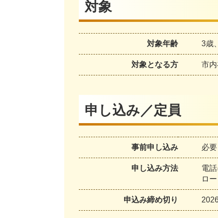
対象
対象年齢
3歳
対象となる方
市内
申し込み／定員
事前申し込み
必要
申し込み方法
電話
ロー
申込み締め切り
202