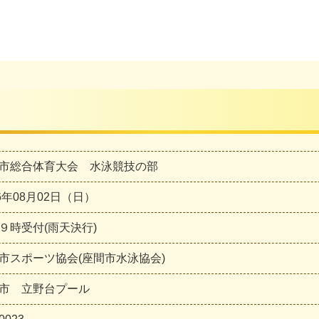
市総合体育大会 水泳競技の部
26年08月02日（日）
９時受付(雨天決行)
市スポーツ協会(座間市水泳協会)
市 立野台プール