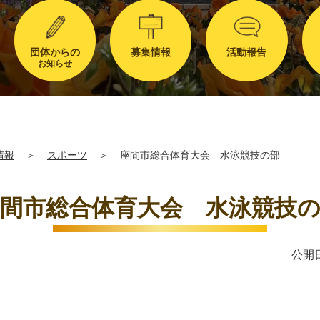
団体からの
募集情報
活動報告
お知らせ
情報
＞
スポーツ
＞
座間市総合体育大会 水泳競技の部
間市総合体育大会 水泳競技
公開日