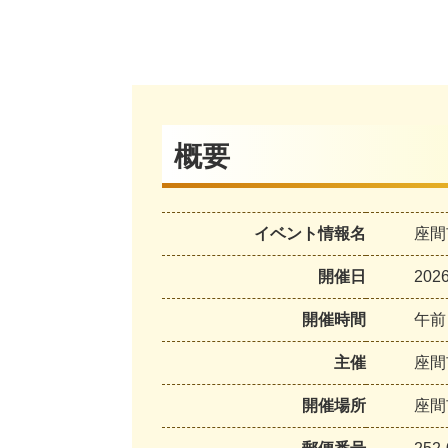
概要
イベント情報名
座間
開催日
20
開催時間
午前
主催
座間
開催場所
座間