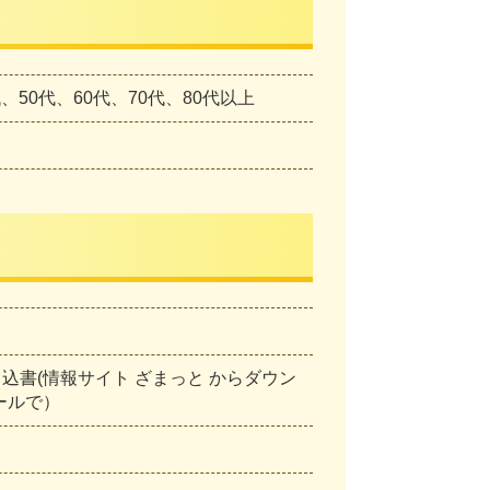
、50代、60代、70代、80代以上
書(情報サイト ざまっと からダウン
ールで）