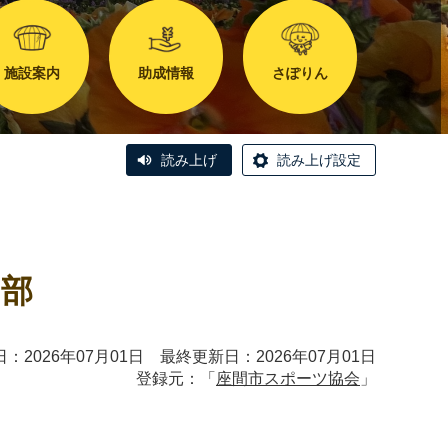
施設案内
助成情報
さぽりん
読み上げ
読み上げ設定
の部
：2026年07月01日 最終更新日：2026年07月01日
登録元：「
座間市スポーツ協会
」