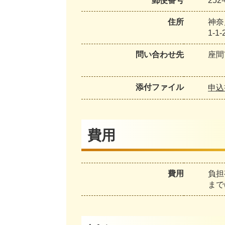
郵便番号
252-
住所
神奈
1-1-
問い合わせ先
座間
メー
添付ファイル
申込
費用
費用
負担
まで