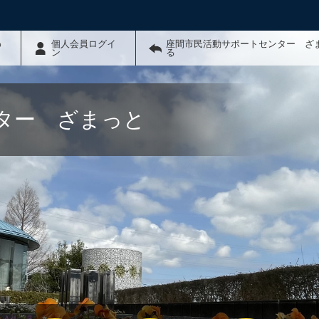
わ
個人会員ログイ
座間市民活動サポートセンター ざ
ン
る
ター ざまっと