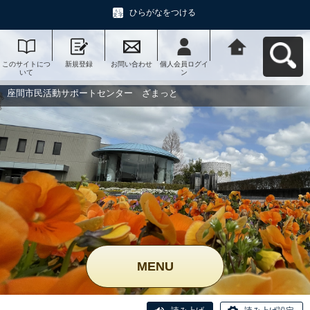
ひらがなをつける
このサイトにつ
新規登録
お問い合わせ
個人会員ログイ
座間市民活動サ
いて
ン
ポートセンタ
ー ざまっとへ
戻る
座間市民活動サポートセンター ざまっと
MENU