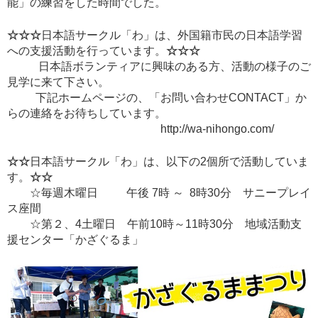
能」の練習をした時間でした。
☆☆☆
日本語サークル「わ」は、外国籍市民の日本語学習
への支援活動を行っています。
☆☆☆
日本語ボランティアに興味のある方、活動の様子のご
見学に来て下さい。
下記ホームページの、「お問い合わせCONTACT」か
らの連絡をお待ちしています。
http://wa-nihongo.com/
☆☆
日本語サークル「わ」は、以下の2個所で活動していま
す。
☆☆
☆毎週木曜日 午後 7時 ～ 8時30分 サニープレイ
ス座間
☆第２、4土曜日 午前10時～11時30分 地域活動支
援センター「かざぐるま」