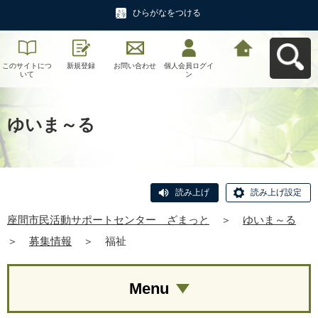
ひらがなをつける
このサイトにつ
新規登録
お問い合わせ
個人会員ログイ
座間市民活動サ
いて
ン
ポートセンタ
ー ざまっとへ
戻る
ゆいま～る
読み上げ
読み上げ設定
座間市民活動サポートセンター ざまっと
＞
ゆいま～る
＞
募集情報
＞
福祉
Menu