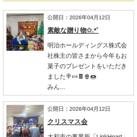
公開日：2026年04月12日
素敵な贈り物✩.*˚
明治ホールディングス株式会
社株主の皆さまから今年もお
菓子のプレゼントをいただき
ました🍭🍬🍫🍿🍩
みん...
公開日：2026年04月12日
クリスマス会
大和市の事業所「LinkHeart」