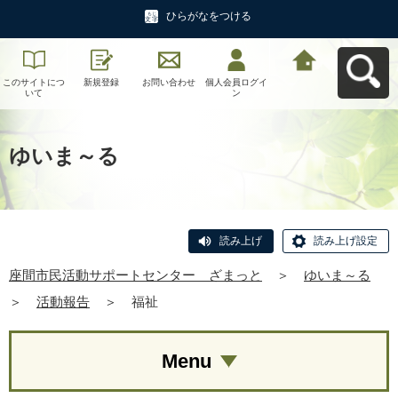
ひらがなをつける
このサイトにつ
新規登録
お問い合わせ
個人会員ログイ
座間市民活動サ
いて
ン
ポートセンタ
ー ざまっとへ
戻る
ゆいま～る
読み上げ
読み上げ設定
座間市民活動サポートセンター ざまっと
＞
ゆいま～る
＞
活動報告
＞
福祉
Menu