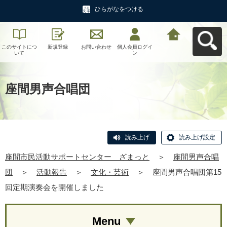
ひらがなをつける
このサイトにつ
新規登録
お問い合わせ
個人会員ログイ
座間市民活動サ
いて
ン
ポートセンタ
ー ざまっとへ
戻る
座間男声合唱団
読み上げ
読み上げ設定
座間市民活動サポートセンター ざまっと
＞
座間男声合唱
団
＞
活動報告
＞
文化・芸術
＞
座間男声合唱団第15
回定期演奏会を開催しました
Menu