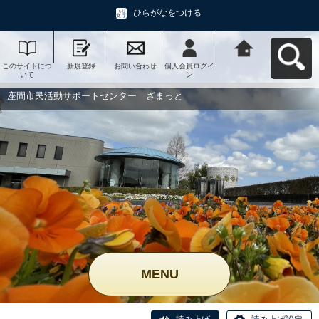
ひらがなをつける
このサイトにつ
新規登録
お問い合わせ
個人会員ログイ
座間市民活動サ
いて
ン
ポートセンタ
ー ざまっとへ
戻る
座間市民活動サポートセンター ざまっと
MENU