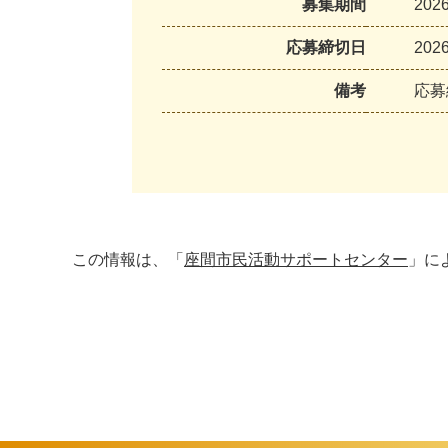
募集期間
20
応募締切日
202
備考
応募
この情報は、「
座間市民活動サポートセンター
」に