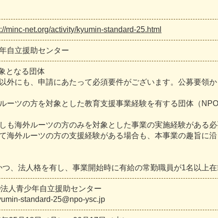
s://minc-net.org/activity/kyumin-standard-25.html
年自立援助センター
対象となる団体
以外にも、申請にあたって必須要件がございます。公募要領か
ルーツの方を対象とした教育支援事業経験を有する団体（NP
しも海外ルーツの方のみを対象とした事業の実施経験がある必
て海外ルーツの方の支援経験がある場合も、本事業の趣旨に沿
) かつ、法⼈格を有し、事業開始時に有給の常勤職員が1名以上
O法人青少年自立援助センター
yumin-standard-25@npo-ysc.jp