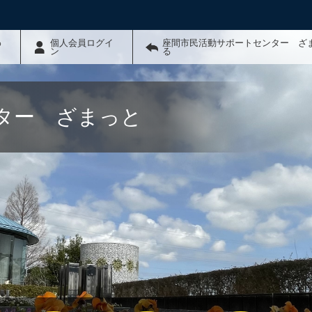
わ
個人会員ログイ
座間市民活動サポートセンター ざ
ン
る
ター ざまっと