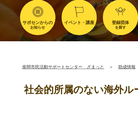
サポセンからの
イベント・講座
登録団体
お知らせ
を探す
座間市民活動サポートセンター ざまっと
＞
助成情報
社会的所属のない海外ルー