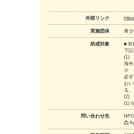
外部リンク
http
実施団体
青少
助成対象
■ 
下記
(1)
海外
※
必ず
おい
る。
(2)
(1
問い合わせ先
NP
📩 k