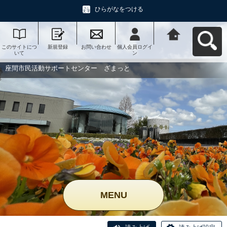
ひらがなをつける
このサイトにつ
新規登録
お問い合わせ
個人会員ログイ
座間市民活動サ
いて
ン
ポートセンタ
ー ざまっとへ
戻る
座間市民活動サポートセンター ざまっと
MENU