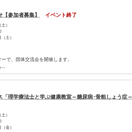
せ【参加者募集】
イベント終了
（土）
0
3日（土）
ターで、団体交流会を開催します。
..
ス「理学療法士と学ぶ健康教室～糖尿病･骨粗しょう症
（土）
0
8日（金）