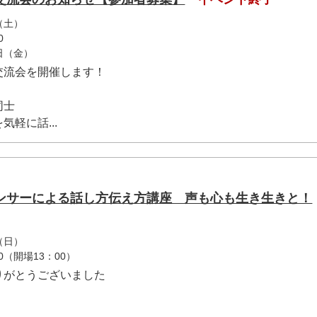
（土）
0
0日（金）
交流会を開催します！
同士
軽に話...
ンサーによる話し方伝え方講座 声も心も生き生きと！
（日）
0（開場13：00）
りがとうございました