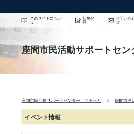
サイト内検索
このサイトについ
新規登
お問い合
て
録
せ
座間市民活動サポートセン
座間市民活動サポートセンター ざまっと
＞
座間市民
イベント情報